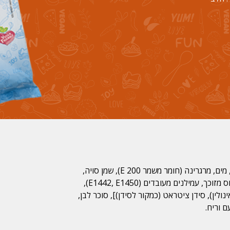
, מים, מרגרינה (חומר משמר E 200), שמן סויה,
פטה טבעונית 25% [שמן קוקוס מזוכך, עמילנים מעובדים (E1442, E1450),
נולין), סידן ציטראט (כמקור לסידן)], סוכר לבן,