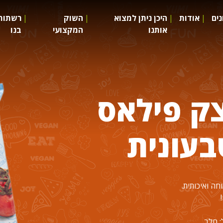
ים
אודות
היכן ניתן למצוא
השוק
רשתות
אותנו
המקצועי
בנו
צק פילאס
בעונית
חה ואיכותית.
: חלב